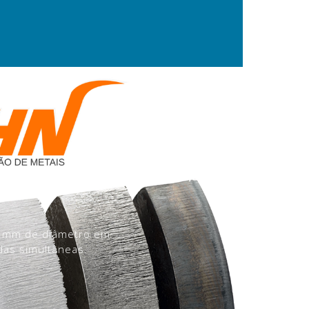
e 3mm de diâmetro em
as simultâneas.