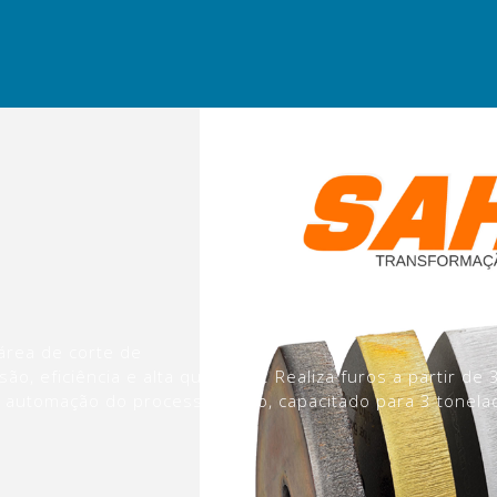
área de corte de
o, eficiência e alta qualidade. Realiza furos a partir d
automação do processamento, capacitado para 3 tonelad