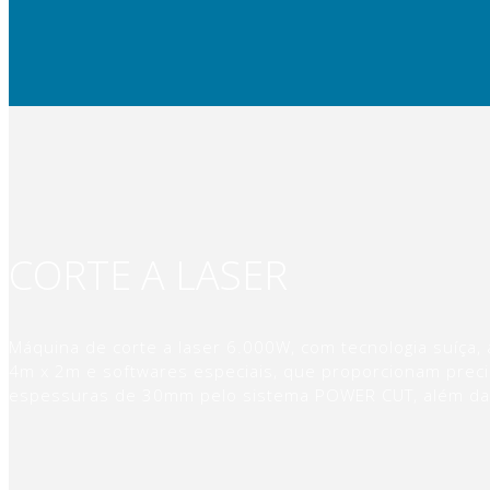
CORTE A LASER
Máquina de corte a laser 6.000W, com tecnologia suíça, 
4m x 2m e softwares especiais, que proporcionam precisã
espessuras de 30mm pelo sistema POWER CUT, além da 